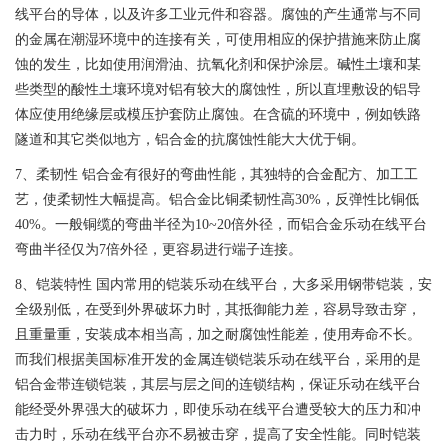
线平台的导体，以及许多工业元件和容器。腐蚀的产生通常与不同
的金属在潮湿环境中的连接有关，可使用相应的保护措施来防止腐
蚀的发生，比如使用润滑油、抗氧化剂和保护涂层。碱性土壤和某
些类型的酸性土壤环境对铝有较大的腐蚀性，所以直埋敷设的铝导
体应使用绝缘层或模压护套防止腐蚀。在含硫的环境中，例如铁路
隧道和其它类似地方，铝合金的抗腐蚀性能大大优于铜。
7、柔韧性 铝合金有很好的弯曲性能，其独特的合金配方、加工工
艺，使柔韧性大幅提高。铝合金比铜柔韧性高30%，反弹性比铜低
40%。一般铜缆的弯曲半径为10~20倍外径，而铝合金乐动在线平台
弯曲半径仅为7倍外径，更容易进行端子连接。
8、铠装特性 国内常用的铠装乐动在线平台，大多采用钢带铠装，安
全级别低，在受到外界破坏力时，其抵御能力差，容易导致击穿，
且重量重，安装成本相当高，加之耐腐蚀性能差，使用寿命不长。
而我们根据美国标准开发的金属连锁铠装乐动在线平台，采用的是
铝合金带连锁铠装，其层与层之间的连锁结构，保证乐动在线平台
能经受外界强大的破坏力，即使乐动在线平台遭受较大的压力和冲
击力时，乐动在线平台亦不易被击穿，提高了安全性能。同时铠装