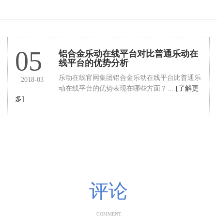
05
铝合金乐动在线平台对比普通乐动在
线平台的优势分析
乐动在线官网集团铝合金乐动在线平台比普通乐
2018-03
动在线平台的优势表现在哪些方面？…
[了解更
多]
评论
COMMENT