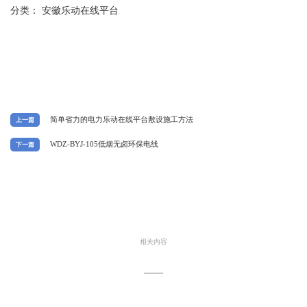
分类：
安徽乐动在线平台
简单省力的电力乐动在线平台敷设施工方法
上一篇
WDZ-BYJ-105低烟无卤环保电线
下一篇
相关内容
——