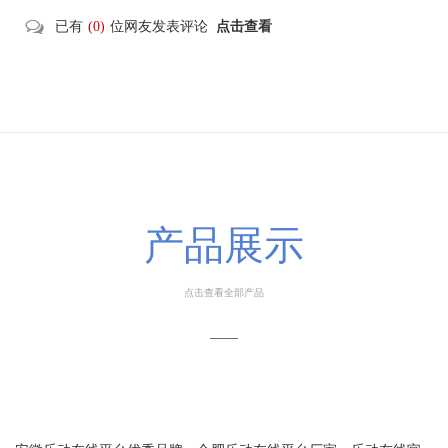
已有
(0)
位网友发表评论
点击查看
产品展示
点击查看全部产品
——