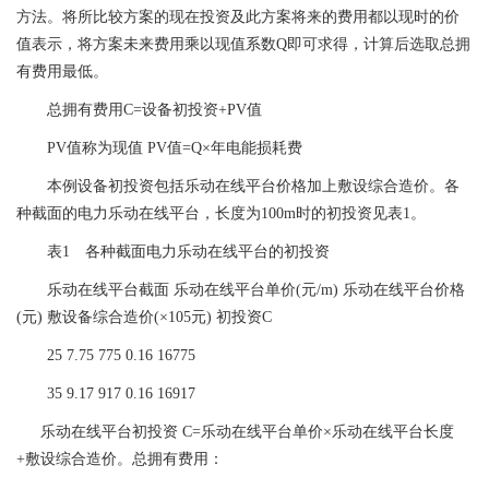
方法。将所比较方案的现在投资及此方案将来的费用都以现时的价
值表示，将方案未来费用乘以现值系数Q即可求得，计算后选取总拥
有费用最低。
总拥有费用C=设备初投资+PV值
PV值称为现值 PV值=Q×年电能损耗费
本例设备初投资包括乐动在线平台价格加上敷设综合造价。各
种截面的电力乐动在线平台，长度为100m时的初投资见表1。
表1 各种截面电力乐动在线平台的初投资
乐动在线平台截面 乐动在线平台单价(元/m) 乐动在线平台价格
(元) 敷设备综合造价(×105元) 初投资C
25 7.75 775 0.16 16775
35 9.17 917 0.16 16917
乐动在线平台初投资 C=乐动在线平台单价×乐动在线平台长度
+敷设综合造价。总拥有费用：