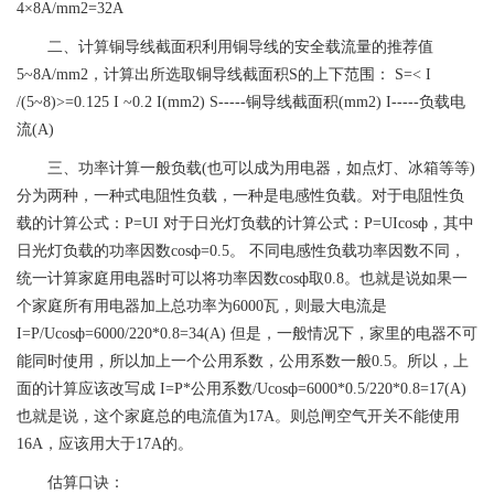
4×8A/mm2=32A
二、计算铜导线截面积利用铜导线的安全载流量的推荐值
5~8A/mm2，计算出所选取铜导线截面积S的上下范围： S=< I
/(5~8)>=0.125 I ~0.2 I(mm2) S-----铜导线截面积(mm2) I-----负载电
流(A)
三、功率计算一般负载(也可以成为用电器，如点灯、冰箱等等)
分为两种，一种式电阻性负载，一种是电感性负载。对于电阻性负
载的计算公式：P=UI 对于日光灯负载的计算公式：P=UIcosф，其中
日光灯负载的功率因数cosф=0.5。 不同电感性负载功率因数不同，
统一计算家庭用电器时可以将功率因数cosф取0.8。也就是说如果一
个家庭所有用电器加上总功率为6000瓦，则最大电流是
I=P/Ucosф=6000/220*0.8=34(A) 但是，一般情况下，家里的电器不可
能同时使用，所以加上一个公用系数，公用系数一般0.5。所以，上
面的计算应该改写成 I=P*公用系数/Ucosф=6000*0.5/220*0.8=17(A)
也就是说，这个家庭总的电流值为17A。则总闸空气开关不能使用
16A，应该用大于17A的。
估算口诀：