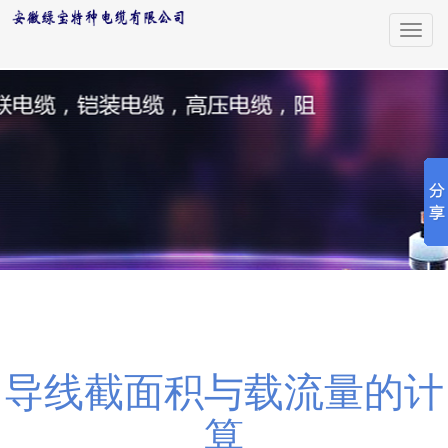
乐
动
在
线
平
台
厂
家
直
销-
乐
动
在
线
平
乐动在线官网
资讯中心
行业新闻
台
导线截面积与载流量的计
算